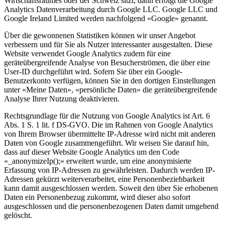
Wirtschaftsraumes oder der Schweiz sitzt, dann erfolgt die Google
Analytics Datenverarbeitung durch Google LLC. Google LLC und
Google Ireland Limited werden nachfolgend «Google» genannt.
Über die gewonnenen Statistiken können wir unser Angebot
verbessern und für Sie als Nutzer interessanter ausgestalten. Diese
Website verwendet Google Analytics zudem für eine
geräteübergreifende Analyse von Besucherströmen, die über eine
User-ID durchgeführt wird. Sofern Sie über ein Google-
Benutzerkonto verfügen, können Sie in den dortigen Einstellungen
unter «Meine Daten», «persönliche Daten» die geräteübergreifende
Analyse Ihrer Nutzung deaktivieren.
Rechtsgrundlage für die Nutzung von Google Analytics ist Art. 6
Abs. 1 S. 1 lit. f DS-GVO. Die im Rahmen von Google Analytics
von Ihrem Browser übermittelte IP-Adresse wird nicht mit anderen
Daten von Google zusammengeführt. Wir weisen Sie darauf hin,
dass auf dieser Website Google Analytics um den Code
«_anonymizeIp();» erweitert wurde, um eine anonymisierte
Erfassung von IP-Adressen zu gewährleisten. Dadurch werden IP-
Adressen gekürzt weiterverarbeitet, eine Personenbeziehbarkeit
kann damit ausgeschlossen werden. Soweit den über Sie erhobenen
Daten ein Personenbezug zukommt, wird dieser also sofort
ausgeschlossen und die personenbezogenen Daten damit umgehend
gelöscht.