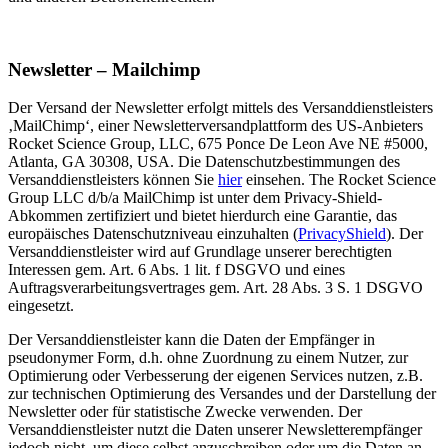
Newsletter – Mailchimp
Der Versand der Newsletter erfolgt mittels des Versanddienstleisters
‚MailChimp‘, einer Newsletterversandplattform des US-Anbieters
Rocket Science Group, LLC, 675 Ponce De Leon Ave NE #5000,
Atlanta, GA 30308, USA. Die Datenschutzbestimmungen des
Versanddienstleisters können Sie
hier
einsehen. The Rocket Science
Group LLC d/b/a MailChimp ist unter dem Privacy-Shield-
Abkommen zertifiziert und bietet hierdurch eine Garantie, das
europäisches Datenschutzniveau einzuhalten (
PrivacyShield
). Der
Versanddienstleister wird auf Grundlage unserer berechtigten
Interessen gem. Art. 6 Abs. 1 lit. f DSGVO und eines
Auftragsverarbeitungsvertrages gem. Art. 28 Abs. 3 S. 1 DSGVO
eingesetzt.
Der Versanddienstleister kann die Daten der Empfänger in
pseudonymer Form, d.h. ohne Zuordnung zu einem Nutzer, zur
Optimierung oder Verbesserung der eigenen Services nutzen, z.B.
zur technischen Optimierung des Versandes und der Darstellung der
Newsletter oder für statistische Zwecke verwenden. Der
Versanddienstleister nutzt die Daten unserer Newsletterempfänger
jedoch nicht, um diese selbst anzuschreiben oder um die Daten an