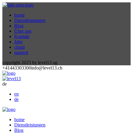
home
Dienstleistungen
Blog
Über uns
Kontakt
Jobs
cloud
support
copyright 2025 by level13 ag
+41443303300
info@level13.ch
de
en
de
home
Dienstleistungen
Blog