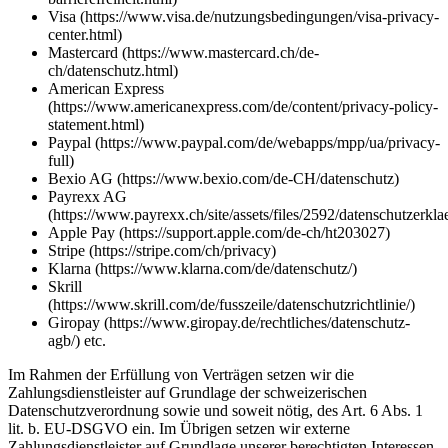
Visa (https://www.visa.de/nutzungsbedingungen/visa-privacy-
center.html)
Mastercard (https://www.mastercard.ch/de-
ch/datenschutz.html)
American Express
(https://www.americanexpress.com/de/content/privacy-policy-
statement.html)
Paypal (https://www.paypal.com/de/webapps/mpp/ua/privacy-
full)
Bexio AG (https://www.bexio.com/de-CH/datenschutz)
Payrexx AG
(https://www.payrexx.ch/site/assets/files/2592/datenschutzerkla
Apple Pay (https://support.apple.com/de-ch/ht203027)
Stripe (https://stripe.com/ch/privacy)
Klarna (https://www.klarna.com/de/datenschutz/)
Skrill
(https://www.skrill.com/de/fusszeile/datenschutzrichtlinie/)
Giropay (https://www.giropay.de/rechtliches/datenschutz-
agb/) etc.
Im Rahmen der Erfüllung von Verträgen setzen wir die
Zahlungsdienstleister auf Grundlage der schweizerischen
Datenschutzverordnung sowie und soweit nötig, des Art. 6 Abs. 1
lit. b. EU-DSGVO ein. Im Übrigen setzen wir externe
Zahlungsdienstleister auf Grundlage unserer berechtigten Interessen